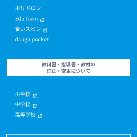
ポリドロン
EduTown
青いスピン
douga pocket
教科書・指導書・教材の
訂正・変更について
小学校
中学校
高等学校