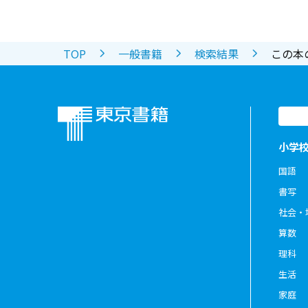
TOP
一般書籍
検索結果
この本
小学
国語
書写
社会・
算数
理科
生活
家庭