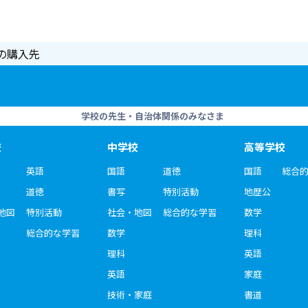
の購入先
学校の先生・自治体関係のみなさま
校
中学校
高等学校
英語
国語
道徳
国語
総合
道徳
書写
特別活動
地歴公
地図
特別活動
社会・地図
総合的な学習
数学
総合的な学習
数学
理科
理科
英語
英語
家庭
技術・家庭
書道