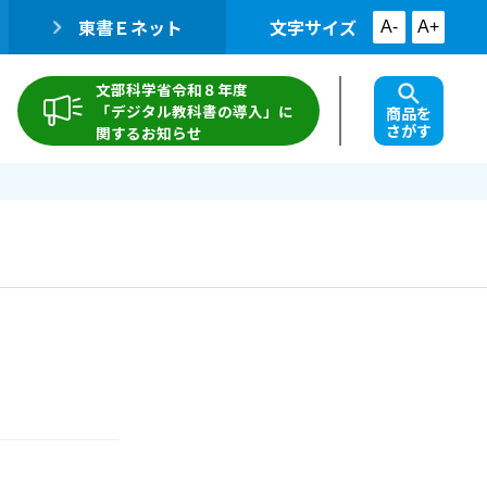
東書Ｅネット
文字サイズ
A-
A+
文部科学省令和８年度
「デジタル教科書の導入」に
商品を
さがす
関するお知らせ