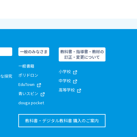
一般のみなさま
教科書・指導書・教材の
訂正・変更について
一般書籍
小学校
ポリドロン
的な探究
中学校
EduTown
高等学校
青いスピン
douga pocket
教科書・デジタル教科書 購入のご案内