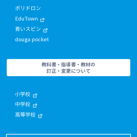
ポリドロン
EduTown
青いスピン
douga pocket
教科書・指導書・教材の
訂正・変更について
小学校
中学校
高等学校