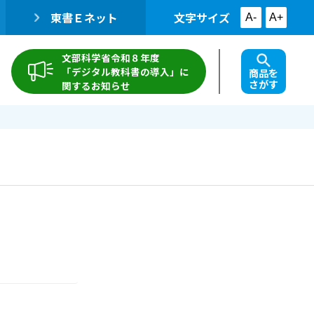
東書Ｅネット
文字サイズ
A-
A+
文部科学省令和８年度
「デジタル教科書の導入」に
商品を
さがす
関するお知らせ