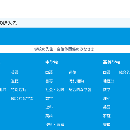
の購入先
学校の先生・自治体関係のみなさま
校
中学校
高等学校
英語
国語
道徳
国語
総合
道徳
書写
特別活動
地歴公
地図
特別活動
社会・地図
総合的な学習
数学
総合的な学習
数学
理科
理科
英語
英語
家庭
技術・家庭
書道