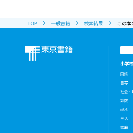
TOP
一般書籍
検索結果
この本
小学
国語
書写
社会・
算数
理科
生活
家庭