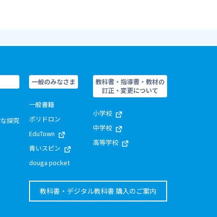
一般のみなさま
教科書・指導書・教材の
訂正・変更について
一般書籍
小学校
ポリドロン
的な探究
中学校
EduTown
高等学校
青いスピン
douga pocket
教科書・デジタル教科書 購入のご案内