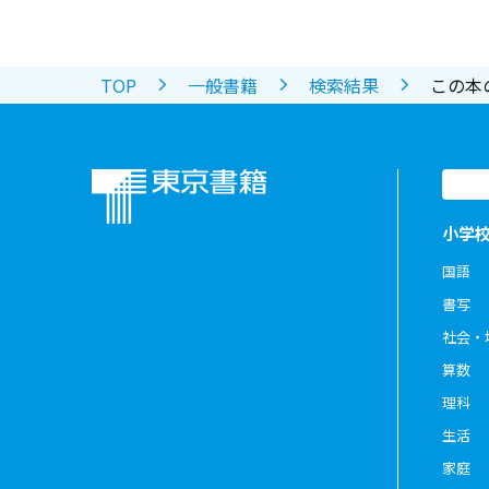
TOP
一般書籍
検索結果
この本
小学
国語
書写
社会・
算数
理科
生活
家庭