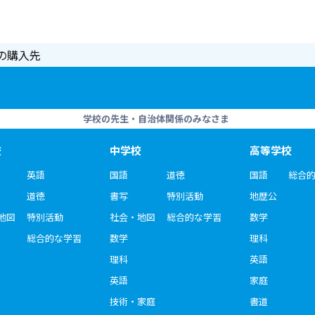
の購入先
学校の先生・自治体関係のみなさま
校
中学校
高等学校
英語
国語
道徳
国語
総合
道徳
書写
特別活動
地歴公
地図
特別活動
社会・地図
総合的な学習
数学
総合的な学習
数学
理科
理科
英語
英語
家庭
技術・家庭
書道