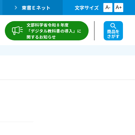
東書Ｅネット
文字サイズ
A-
A+
文部科学省令和８年度
「デジタル教科書の導入」に
商品を
さがす
関するお知らせ