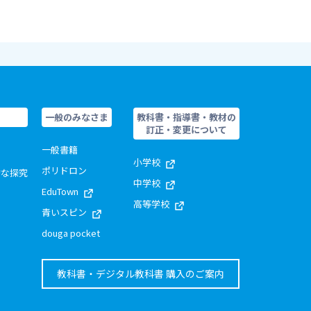
一般のみなさま
教科書・指導書・教材の
訂正・変更について
一般書籍
小学校
ポリドロン
的な探究
中学校
EduTown
高等学校
青いスピン
douga pocket
教科書・デジタル教科書 購入のご案内