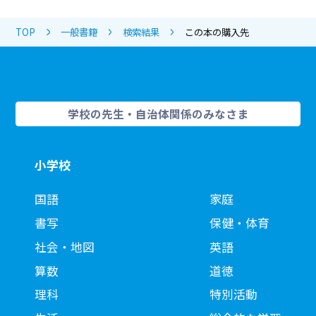
TOP
一般書籍
検索結果
この本の購入先
学校の先生・自治体関係のみなさま
小学校
国語
家庭
書写
保健・体育
社会・地図
英語
算数
道徳
理科
特別活動