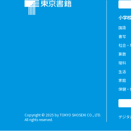
小学
国語
書写
社会・
算数
理科
生活
家庭
保健・
Copyright © 2025 by TOKYO SHOSEKI CO., LTD.
デジタ
All rights reserved.