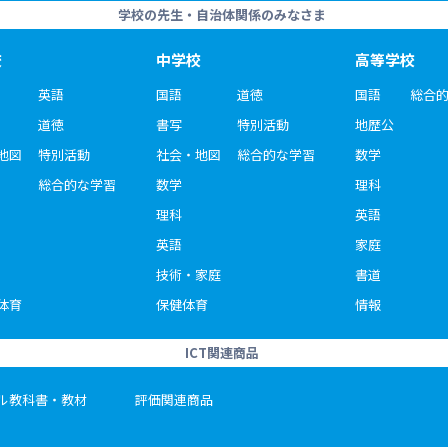
学校の先生・自治体関係のみなさま
校
中学校
高等学校
英語
国語
道徳
国語
総合
道徳
書写
特別活動
地歴公
地図
特別活動
社会・地図
総合的な学習
数学
総合的な学習
数学
理科
理科
英語
英語
家庭
技術・家庭
書道
体育
保健体育
情報
ICT関連商品
ル教科書・教材
評価関連商品