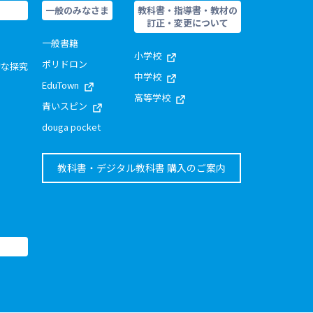
一般のみなさま
教科書・指導書・教材の
訂正・変更について
一般書籍
小学校
ポリドロン
的な探究
中学校
EduTown
高等学校
青いスピン
douga pocket
教科書・デジタル教科書 購入のご案内