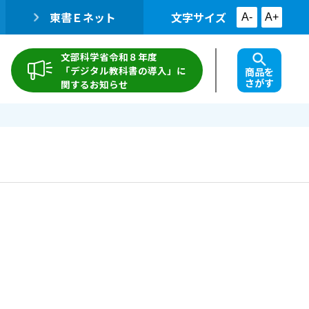
東書Ｅネット
文字サイズ
A-
A+
文部科学省令和８年度
「デジタル教科書の導入」に
商品を
さがす
関するお知らせ