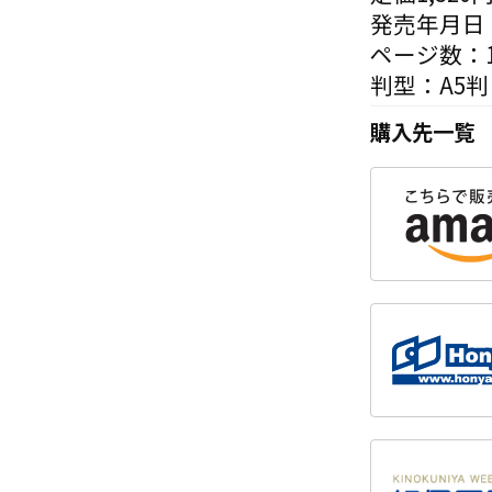
発売年月日：
ページ数：1
判型：A5判
購入先一覧