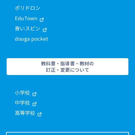
ポリドロン
EduTown
青いスピン
douga pocket
教科書・指導書・教材の
訂正・変更について
小学校
中学校
高等学校