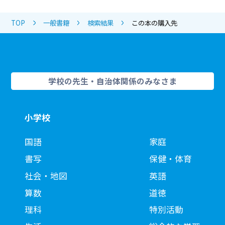
TOP
一般書籍
検索結果
この本の購入先
学校の先生・自治体関係のみなさま
小学校
国語
家庭
書写
保健・体育
社会・地図
英語
算数
道徳
理科
特別活動