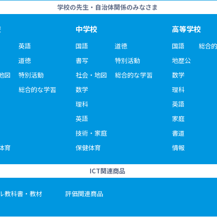
学校の先生・自治体関係のみなさま
校
中学校
高等学校
英語
国語
道徳
国語
総合
道徳
書写
特別活動
地歴公
地図
特別活動
社会・地図
総合的な学習
数学
総合的な学習
数学
理科
理科
英語
英語
家庭
技術・家庭
書道
体育
保健体育
情報
ICT関連商品
ル教科書・教材
評価関連商品