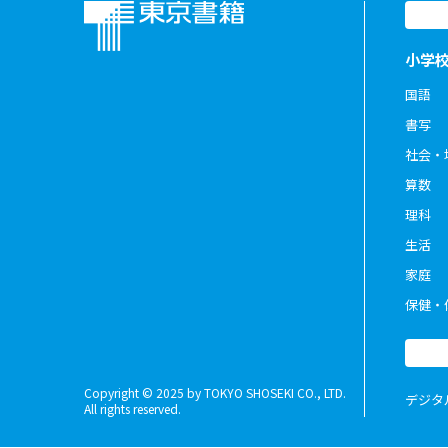
小学
国語
書写
社会・
算数
理科
生活
家庭
保健・
Copyright © 2025 by TOKYO SHOSEKI CO., LTD.
デジタ
All rights reserved.