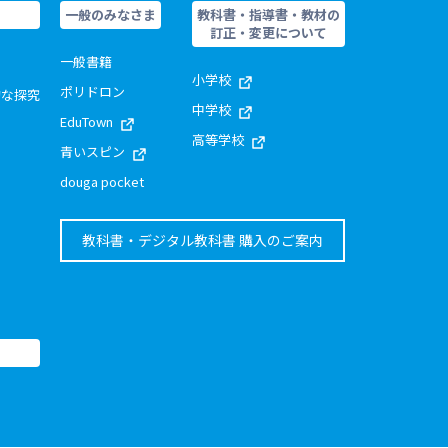
一般のみなさま
教科書・指導書・教材の
訂正・変更について
一般書籍
小学校
ポリドロン
的な探究
中学校
EduTown
高等学校
青いスピン
douga pocket
教科書・デジタル教科書 購入のご案内