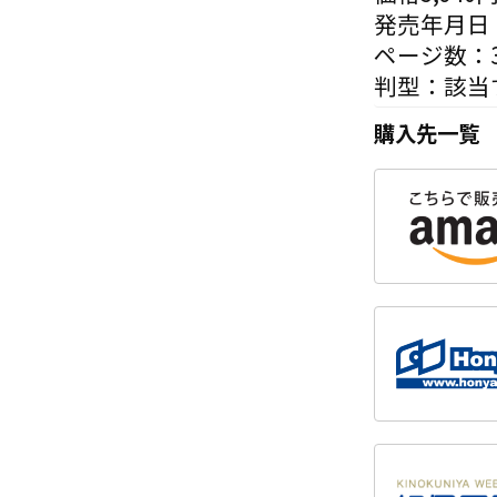
発売年月日：
ページ数：3
判型：該当
購入先一覧