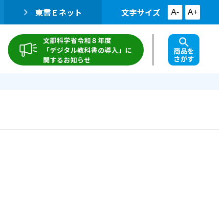
東書Ｅネット
文字サイズ
A-
A+
文部科学省令和８年度
「デジタル教科書の導入」に
商品を
さがす
関するお知らせ