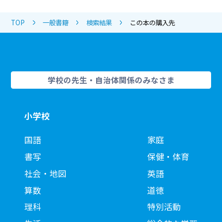
TOP
一般書籍
検索結果
この本の購入先
学校の先生・自治体関係のみなさま
小学校
国語
家庭
書写
保健・体育
社会・地図
英語
算数
道徳
理科
特別活動