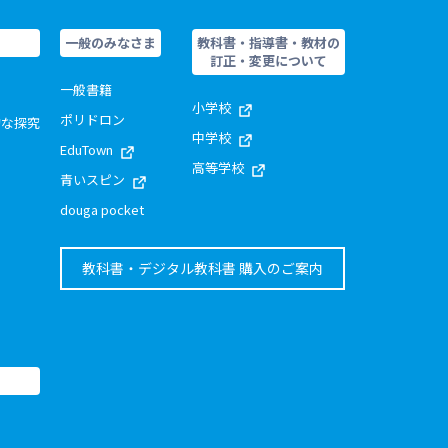
一般のみなさま
教科書・指導書・教材の
訂正・変更について
一般書籍
小学校
ポリドロン
的な探究
中学校
EduTown
高等学校
青いスピン
douga pocket
教科書・デジタル教科書 購入のご案内