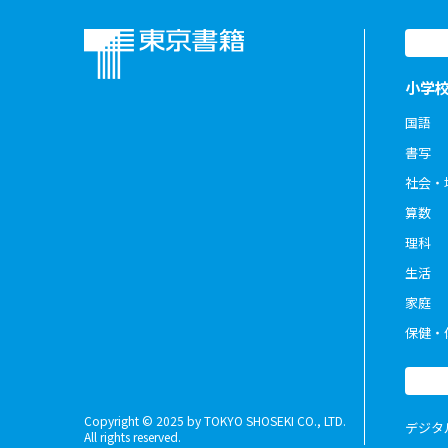
小学
国語
書写
社会・
算数
理科
生活
家庭
保健・
Copyright © 2025 by TOKYO SHOSEKI CO., LTD.
デジタ
All rights reserved.