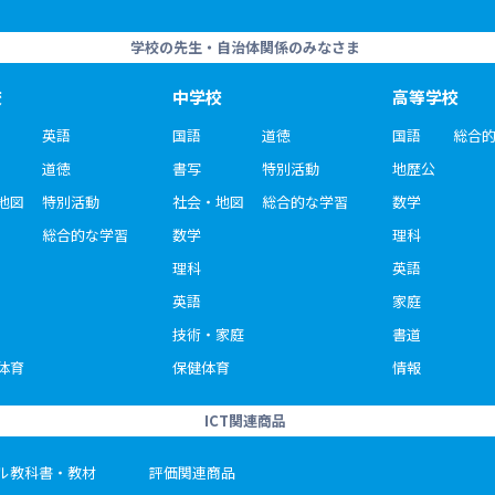
学校の先生・自治体関係のみなさま
校
中学校
高等学校
英語
国語
道徳
国語
総合
道徳
書写
特別活動
地歴公
地図
特別活動
社会・地図
総合的な学習
数学
総合的な学習
数学
理科
理科
英語
英語
家庭
技術・家庭
書道
体育
保健体育
情報
ICT関連商品
ル教科書・教材
評価関連商品