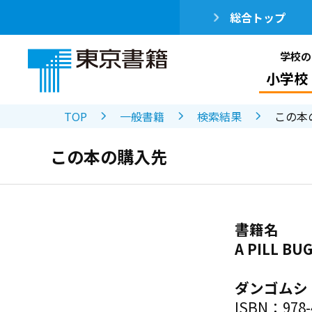
総合トップ
学校の
小学校
TOP
一般書籍
検索結果
この本
この本の購入先
書籍名
A PILL 
ダンゴムシ
ISBN：978-4