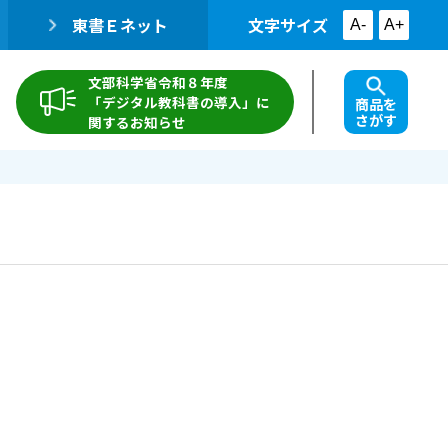
東書Ｅネット
文字サイズ
A-
A+
文部科学省令和８年度
「デジタル教科書の導入」に
商品を
さがす
関するお知らせ