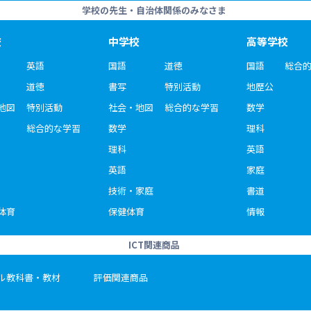
学校の先生・自治体関係のみなさま
校
中学校
高等学校
英語
国語
道徳
国語
総合
道徳
書写
特別活動
地歴公
地図
特別活動
社会・地図
総合的な学習
数学
総合的な学習
数学
理科
理科
英語
英語
家庭
技術・家庭
書道
体育
保健体育
情報
ICT関連商品
ル教科書・教材
評価関連商品