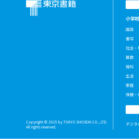
小学
国語
書写
社会・
算数
理科
生活
家庭
保健・
Copyright © 2025 by TOKYO SHOSEKI CO., LTD.
デジタ
All rights reserved.