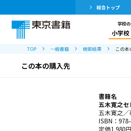
総合トップ
学校の
小学校
TOP
一般書籍
検索結果
この本
この本の購入先
書籍名
五木寛之セ
五木寛之／
ISBN：978-4
定価1,980