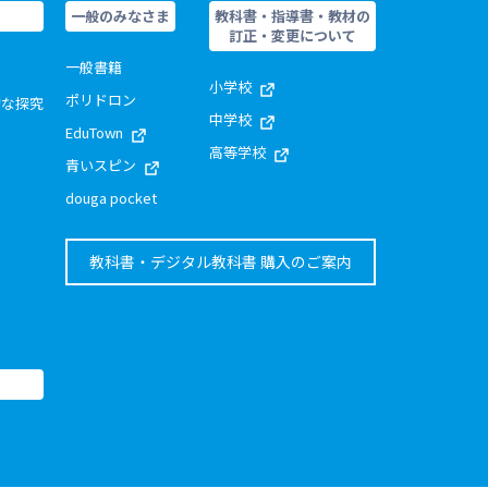
一般のみなさま
教科書・指導書・教材の
訂正・変更について
一般書籍
小学校
ポリドロン
的な探究
中学校
EduTown
高等学校
青いスピン
douga pocket
教科書・デジタル教科書 購入のご案内