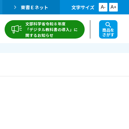
東書Ｅネット
文字サイズ
A-
A+
文部科学省令和８年度
「デジタル教科書の導入」に
商品を
さがす
関するお知らせ