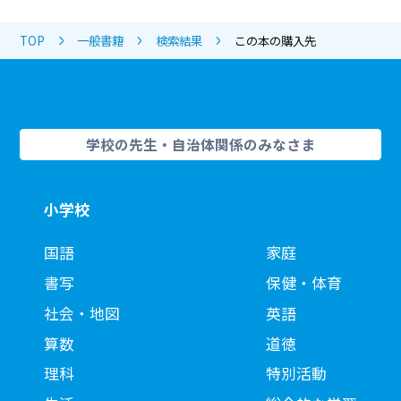
TOP
一般書籍
検索結果
この本の購入先
学校の先生・自治体関係のみなさま
小学校
国語
家庭
書写
保健・体育
社会・地図
英語
算数
道徳
理科
特別活動