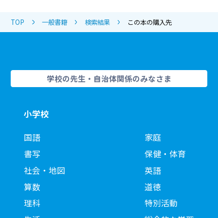
TOP
一般書籍
検索結果
この本の購入先
学校の先生・自治体関係のみなさま
小学校
国語
家庭
書写
保健・体育
社会・地図
英語
算数
道徳
理科
特別活動