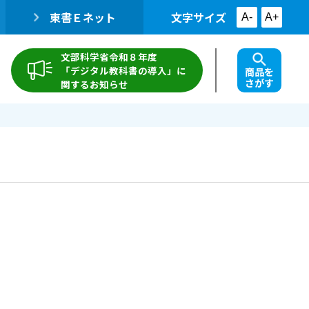
東書Ｅネット
文字サイズ
A-
A+
文部科学省令和８年度
「デジタル教科書の導入」に
商品を
さがす
関するお知らせ