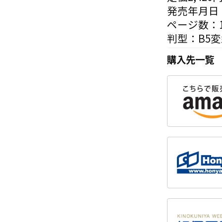
発売年月日：
ページ数：1
判型：B5
購入先一覧