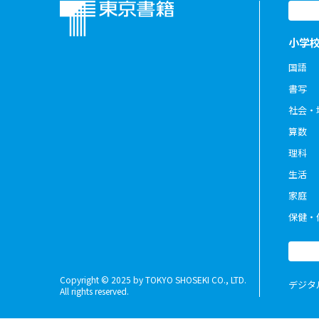
小学
国語
書写
社会・
算数
理科
生活
家庭
保健・
Copyright © 2025 by TOKYO SHOSEKI CO., LTD.
デジタ
All rights reserved.