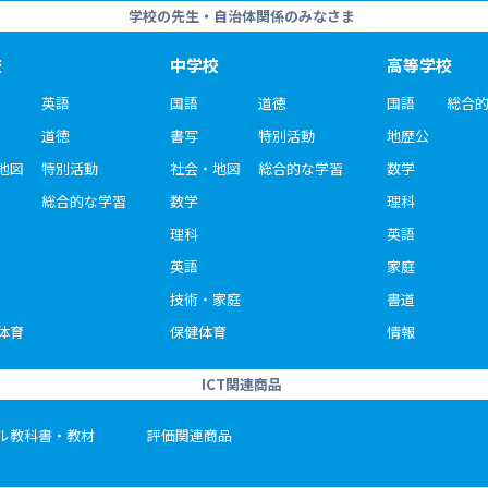
学校の先生・自治体関係のみなさま
校
中学校
高等学校
英語
国語
道徳
国語
総合
道徳
書写
特別活動
地歴公
地図
特別活動
社会・地図
総合的な学習
数学
総合的な学習
数学
理科
理科
英語
英語
家庭
技術・家庭
書道
体育
保健体育
情報
ICT関連商品
ル教科書・教材
評価関連商品