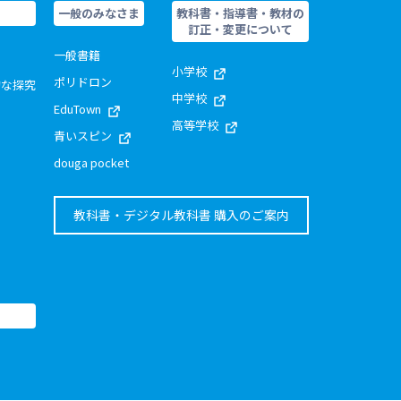
一般のみなさま
教科書・指導書・教材の
訂正・変更について
一般書籍
小学校
ポリドロン
的な探究
中学校
EduTown
高等学校
青いスピン
douga pocket
教科書・デジタル教科書 購入のご案内