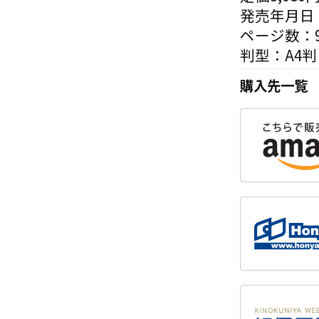
発売年月日：
ページ数：9
判型：A4判
購入先一覧