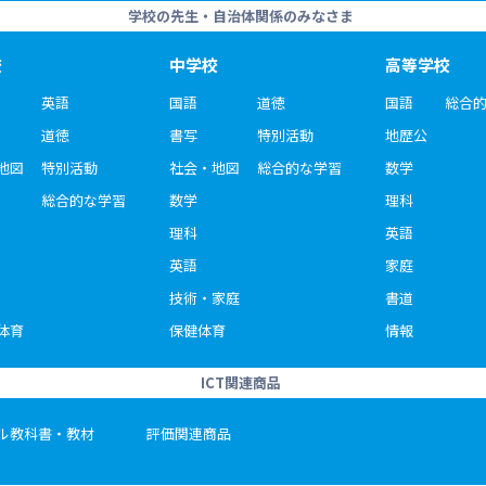
学校の先生・自治体関係のみなさま
校
中学校
高等学校
英語
国語
道徳
国語
総合
道徳
書写
特別活動
地歴公
地図
特別活動
社会・地図
総合的な学習
数学
総合的な学習
数学
理科
理科
英語
英語
家庭
技術・家庭
書道
体育
保健体育
情報
ICT関連商品
ル教科書・教材
評価関連商品