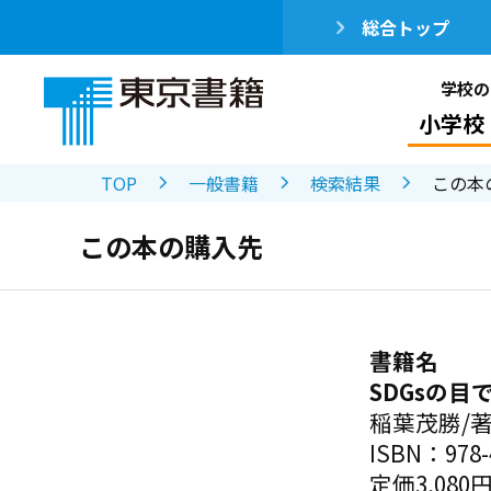
総合トップ
学校の
小学校
TOP
一般書籍
検索結果
この本
この本の購入先
書籍名
SDGsの
稲葉茂勝/
ISBN：978-4
定価3,080