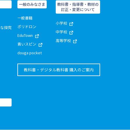
一般のみなさま
教科書・指導書・教材の
訂正・変更について
一般書籍
小学校
ポリドロン
的な探究
中学校
EduTown
高等学校
青いスピン
douga pocket
教科書・デジタル教科書 購入のご案内