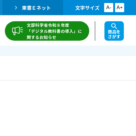
東書Ｅネット
文字サイズ
A-
A+
文部科学省令和８年度
「デジタル教科書の導入」に
商品を
さがす
関するお知らせ