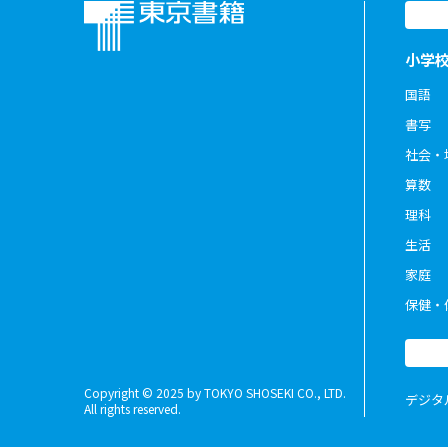
小学
国語
書写
社会・
算数
理科
生活
家庭
保健・
Copyright © 2025 by TOKYO SHOSEKI CO., LTD.
デジタ
All rights reserved.