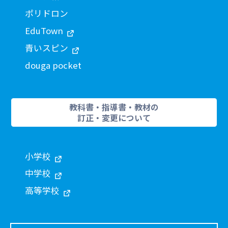
ポリドロン
EduTown
青いスピン
douga pocket
教科書・指導書・教材の
訂正・変更について
小学校
中学校
高等学校