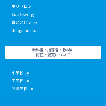
ポリドロン
EduTown
青いスピン
douga pocket
教科書・指導書・教材の
訂正・変更について
小学校
中学校
高等学校