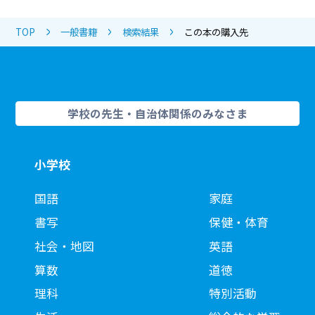
TOP
一般書籍
検索結果
この本の購入先
学校の先生・自治体関係のみなさま
小学校
国語
家庭
書写
保健・体育
社会・地図
英語
算数
道徳
理科
特別活動