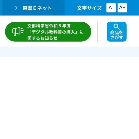
東書Ｅネット
文字サイズ
A-
A+
文部科学省令和８年度
「デジタル教科書の導入」に
商品を
さがす
関するお知らせ