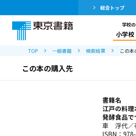
総合トップ
学校の
小学校
TOP
一般書籍
検索結果
この本
この本の購入先
書籍名
江戸の料理
発酵食品で
車 浮代／
ISBN：978-4