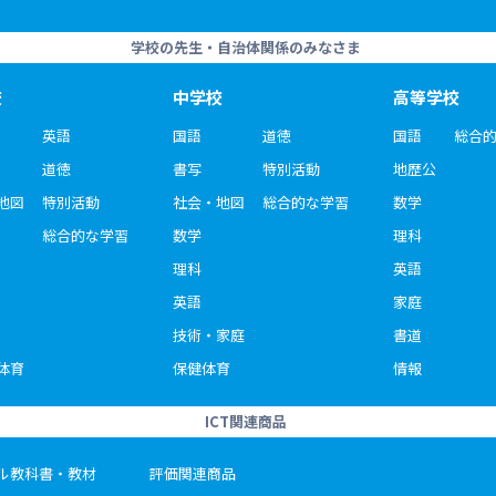
学校の先生・自治体関係のみなさま
校
中学校
高等学校
英語
国語
道徳
国語
総合
道徳
書写
特別活動
地歴公
地図
特別活動
社会・地図
総合的な学習
数学
総合的な学習
数学
理科
理科
英語
英語
家庭
技術・家庭
書道
体育
保健体育
情報
ICT関連商品
ル教科書・教材
評価関連商品