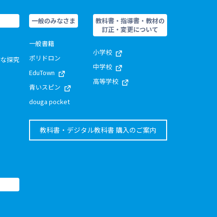
一般のみなさま
教科書・指導書・教材の
訂正・変更について
一般書籍
小学校
ポリドロン
的な探究
中学校
EduTown
高等学校
青いスピン
douga pocket
教科書・デジタル教科書 購入のご案内