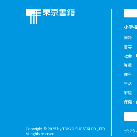
小学
国語
書写
社会・
算数
理科
生活
家庭
保健・
Copyright © 2025 by TOKYO SHOSEKI CO., LTD.
デジタ
All rights reserved.