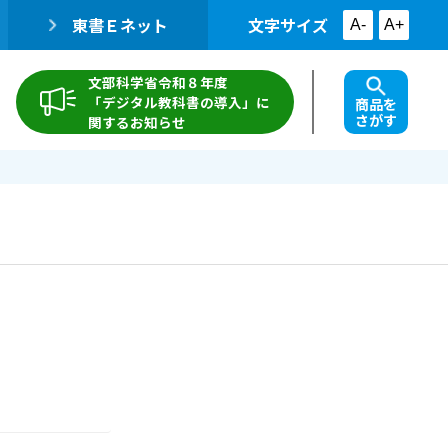
東書Ｅネット
文字サイズ
A-
A+
文部科学省令和８年度
「デジタル教科書の導入」に
商品を
さがす
関するお知らせ