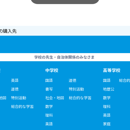
の購入先
学校の先生・自治体関係のみなさま
校
中学校
高等学校
英語
国語
道徳
国語
総合
道徳
書写
特別活動
地歴公
地図
特別活動
社会・地図
総合的な学習
数学
総合的な学習
数学
理科
理科
英語
英語
家庭