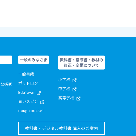
一般のみなさま
教科書・指導書・教材の
訂正・変更について
一般書籍
小学校
ポリドロン
的な探究
中学校
EduTown
高等学校
青いスピン
douga pocket
教科書・デジタル教科書 購入のご案内