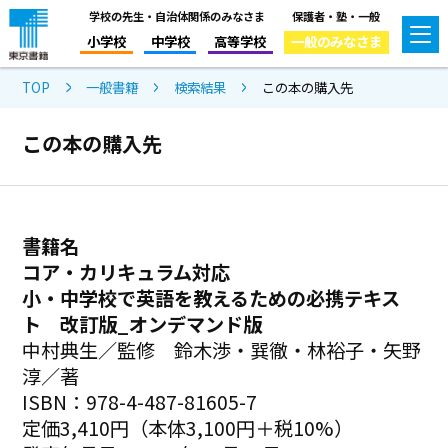
学校の先生・自治体関係のみなさま
保護者・塾・一般
小学校
中学校
高等学校
一般のみなさま
TOP
一般書籍
検索結果
この本の購入先
この本の購入先
書籍名
コア・カリキュラム対応
小・中学校で英語を教えるための必携テキス
ト 改訂版_オンデマンド版
中村典生／監修 鈴木渉・巽徹・林裕子・矢野
淳／著
ISBN：978-4-487-81605-7
定価3,410円（本体3,100円＋税10%）