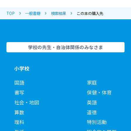
TOP
一般書籍
検索結果
この本の購入先
学校の先生・自治体関係のみなさま
小学校
国語
家庭
書写
保健・体育
社会・地図
英語
算数
道徳
理科
特別活動