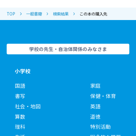
TOP
一般書籍
検索結果
この本の購入先
学校の先生・自治体関係のみなさま
小学校
国語
家庭
書写
保健・体育
社会・地図
英語
算数
道徳
理科
特別活動