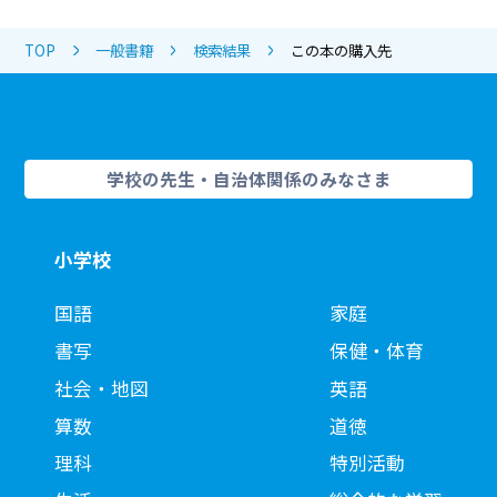
TOP
一般書籍
検索結果
この本の購入先
学校の先生・自治体関係のみなさま
小学校
国語
家庭
書写
保健・体育
社会・地図
英語
算数
道徳
理科
特別活動