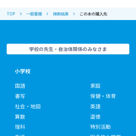
TOP
一般書籍
検索結果
この本の購入先
学校の先生・自治体関係のみなさま
小学校
国語
家庭
書写
保健・体育
社会・地図
英語
算数
道徳
理科
特別活動