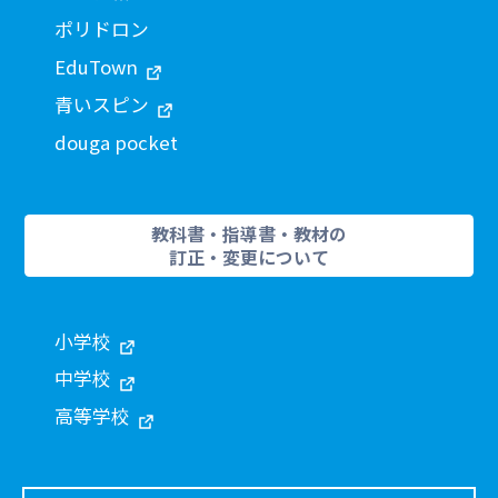
ポリドロン
EduTown
青いスピン
douga pocket
教科書・指導書・教材の
訂正・変更について
小学校
中学校
高等学校