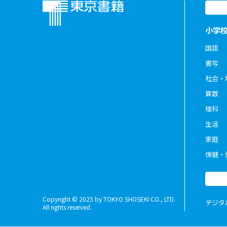
小学
国語
書写
社会・
算数
理科
生活
家庭
保健・
Copyright © 2025 by TOKYO SHOSEKI CO., LTD.
デジタ
All rights reserved.