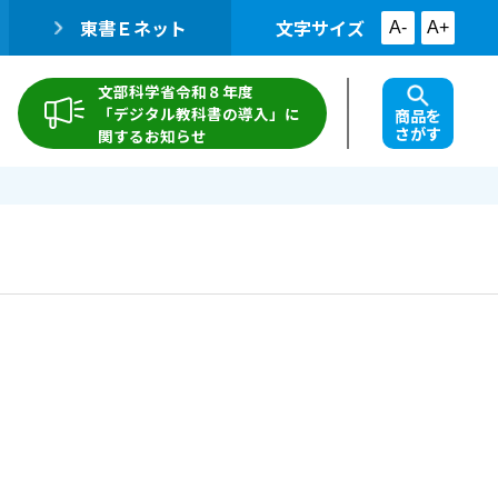
東書Ｅネット
文字サイズ
A-
A+
文部科学省令和８年度
「デジタル教科書の導入」に
商品を
さがす
関するお知らせ