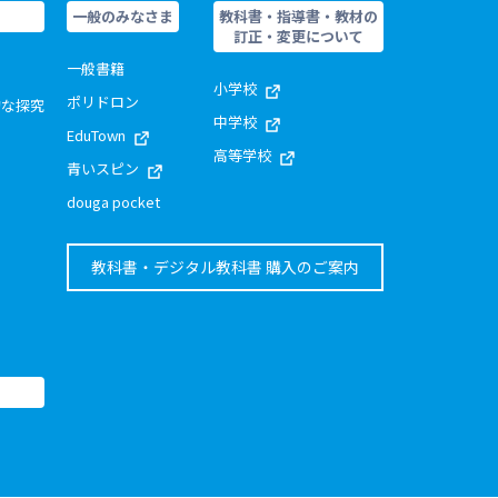
一般のみなさま
教科書・指導書・教材の
訂正・変更について
一般書籍
小学校
ポリドロン
的な探究
中学校
EduTown
高等学校
青いスピン
douga pocket
教科書・デジタル教科書 購入のご案内