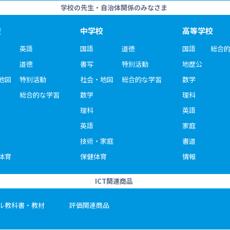
学校の先生・自治体関係のみなさま
校
中学校
高等学校
英語
国語
道徳
国語
総合
道徳
書写
特別活動
地歴公
地図
特別活動
社会・地図
総合的な学習
数学
総合的な学習
数学
理科
理科
英語
英語
家庭
技術・家庭
書道
体育
保健体育
情報
ICT関連商品
ル教科書・教材
評価関連商品