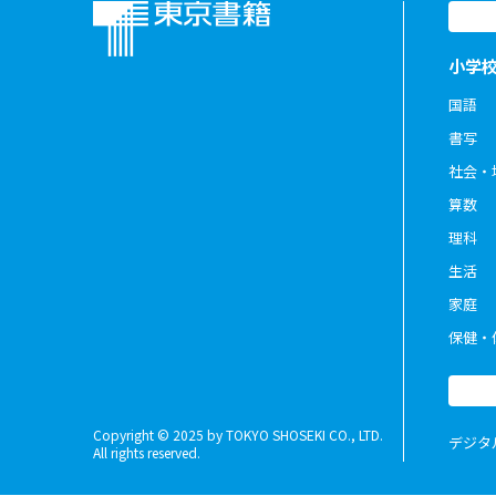
小学
国語
書写
社会・
算数
理科
生活
家庭
保健・
Copyright © 2025 by TOKYO SHOSEKI CO., LTD.
デジタ
All rights reserved.