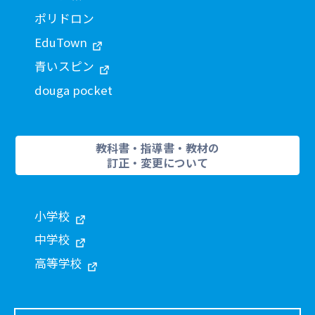
ポリドロン
EduTown
青いスピン
douga pocket
教科書・指導書・教材の
訂正・変更について
小学校
中学校
高等学校