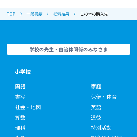
TOP
一般書籍
検索結果
この本の購入先
学校の先生・自治体関係のみなさま
小学校
国語
家庭
書写
保健・体育
社会・地図
英語
算数
道徳
理科
特別活動