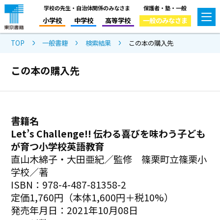
学校の先生・自治体関係のみなさま
保護者・塾・一般
小学校
中学校
高等学校
一般のみなさま
TOP
一般書籍
検索結果
この本の購入先
この本の購入先
書籍名
Let’s Challenge!! 伝わる喜びを味わう子ども
が育つ小学校英語教育
直山木綿子・大田亜紀／監修 篠栗町立篠栗小
学校／著
ISBN：978-4-487-81358-2
定価1,760円（本体1,600円＋税10%）
発売年月日：2021年10月08日