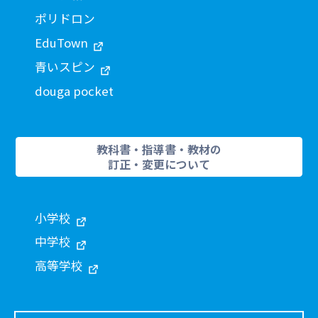
ポリドロン
EduTown
青いスピン
douga pocket
教科書・指導書・教材の
訂正・変更について
小学校
中学校
高等学校