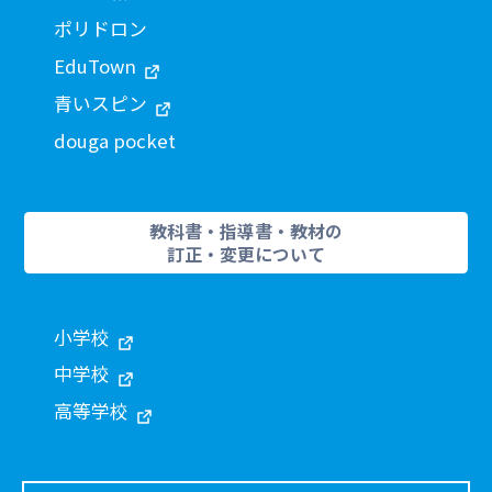
ポリドロン
EduTown
青いスピン
douga pocket
教科書・指導書・教材の
訂正・変更について
小学校
中学校
高等学校