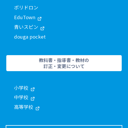
ポリドロン
EduTown
青いスピン
douga pocket
教科書・指導書・教材の
訂正・変更について
小学校
中学校
高等学校