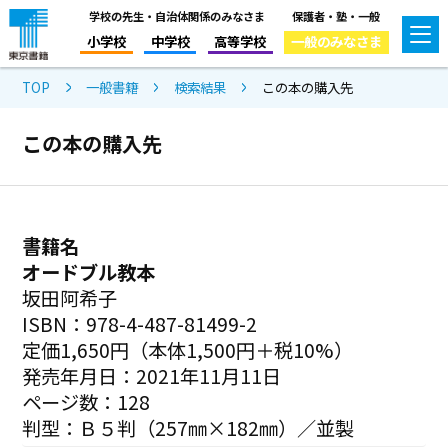
学校の先生・自治体関係のみなさま
保護者・塾・一般
小学校
中学校
高等学校
一般のみなさま
TOP
一般書籍
検索結果
この本の購入先
この本の購入先
書籍名
オードブル教本
坂田阿希子
ISBN：978-4-487-81499-2
定価1,650円（本体1,500円＋税10%）
発売年月日：2021年11月11日
ページ数：128
判型：Ｂ５判（257㎜×182㎜）／並製