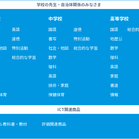
学校の先生・自治体関係のみなさま
校
中学校
高等学校
英語
国語
道徳
国語
総合
道徳
書写
特別活動
地歴公
地図
特別活動
社会・地図
総合的な学習
数学
総合的な学習
数学
理科
理科
英語
英語
家庭
技術・家庭
書道
体育
保健体育
情報
ICT関連商品
ル教科書・教材
評価関連商品