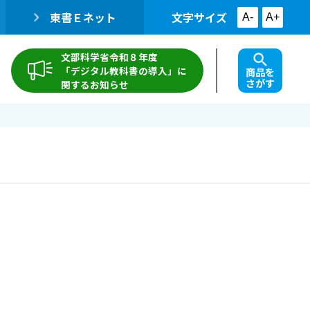
東書Ｅネット
文字サイズ
A-
A+
文部科学省令和８年度
「デジタル教科書の導入」に
商品を
さがす
関するお知らせ