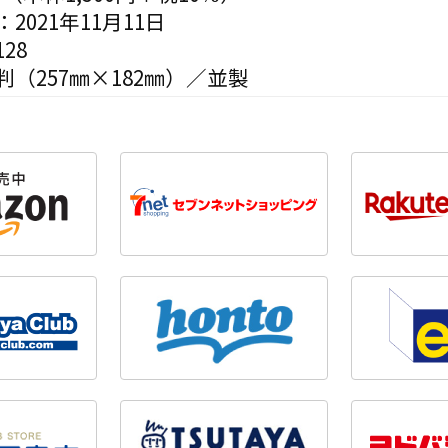
2021年11月11日
28
（257㎜×182㎜）／並製