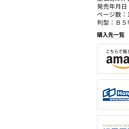
発売年月日：
ページ数：1
判型：Ｂ５判
購入先一覧