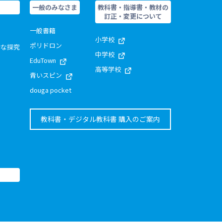
一般のみなさま
教科書・指導書・教材の
訂正・変更について
一般書籍
小学校
ポリドロン
的な探究
中学校
EduTown
高等学校
青いスピン
douga pocket
教科書・デジタル教科書 購入のご案内