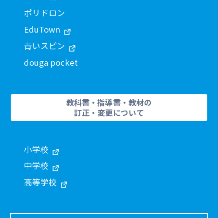
ポリドロン
EduTown
青いスピン
douga pocket
教科書・指導書・教材の
訂正・変更について
小学校
中学校
高等学校