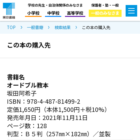
学校の先生・自治体関係のみなさま
保護者・塾・一般
小学校
中学校
高等学校
一般のみなさま
TOP
一般書籍
検索結果
この本の購入先
この本の購入先
書籍名
オードブル教本
坂田阿希子
ISBN：978-4-487-81499-2
定価1,650円（本体1,500円＋税10%）
発売年月日：2021年11月11日
ページ数：128
判型：Ｂ５判（257㎜×182㎜）／並製