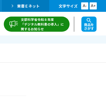
東書Ｅネット
文字サイズ
A-
A+
文部科学省令和８年度
「デジタル教科書の導入」に
商品を
さがす
関するお知らせ