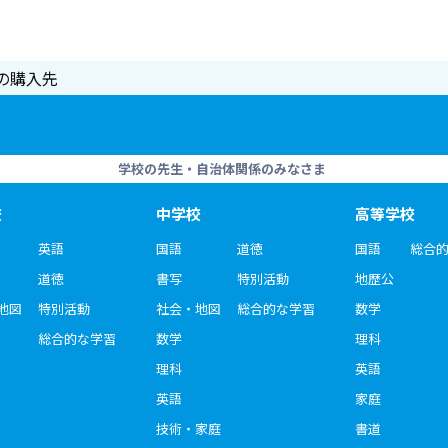
の購入先
学校の先生・自治体関係のみなさま
校
中学校
高等学校
英語
国語
道徳
国語
総合
道徳
書写
特別活動
地歴公
地図
特別活動
社会・地図
総合的な学習
数学
総合的な学習
数学
理科
理科
英語
英語
家庭
技術・家庭
書道