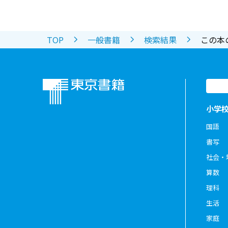
TOP
一般書籍
検索結果
この本
小学
国語
書写
社会・
算数
理科
生活
家庭