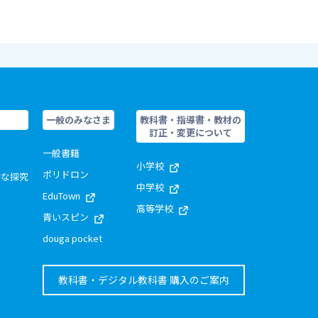
一般のみなさま
教科書・指導書・教材の
訂正・変更について
一般書籍
小学校
ポリドロン
的な探究
中学校
EduTown
高等学校
青いスピン
douga pocket
教科書・デジタル教科書 購入のご案内