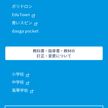
ポリドロン
EduTown
青いスピン
douga pocket
教科書・指導書・教材の
訂正・変更について
小学校
中学校
高等学校