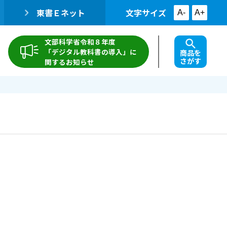
東書Ｅネット
文字サイズ
A-
A+
文部科学省令和８年度
「デジタル教科書の導入」に
商品を
さがす
関するお知らせ