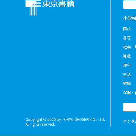
小学
国語
書写
社会・
算数
理科
生活
家庭
保健・
Copyright © 2025 by TOKYO SHOSEKI CO., LTD.
デジタ
All rights reserved.