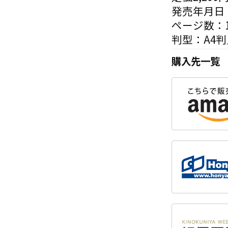
発売年月日：
ページ数：1
判型：A4
購入先一覧