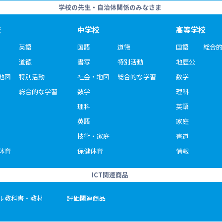
学校の先生・自治体関係のみなさま
校
中学校
高等学校
英語
国語
道徳
国語
総合
道徳
書写
特別活動
地歴公
地図
特別活動
社会・地図
総合的な学習
数学
総合的な学習
数学
理科
理科
英語
英語
家庭
技術・家庭
書道
体育
保健体育
情報
ICT関連商品
ル教科書・教材
評価関連商品