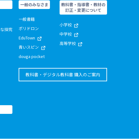
一般のみなさま
教科書・指導書・教材の
訂正・変更について
一般書籍
小学校
ポリドロン
的な探究
中学校
EduTown
高等学校
青いスピン
douga pocket
教科書・デジタル教科書 購入のご案内