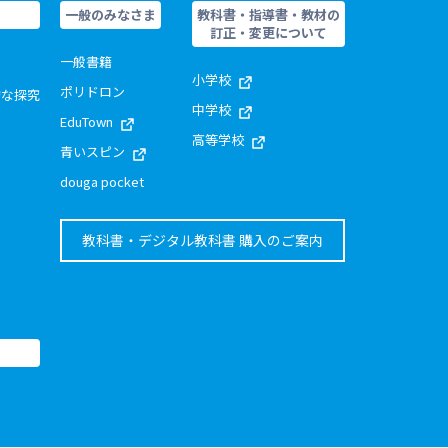
一般のみなさま
教科書・指導書・教材の
訂正・変更について
一般書籍
小学校
ポリドロン
的な探究
中学校
EduTown
高等学校
青いスピン
douga pocket
教科書・デジタル教科書 購入のご案内