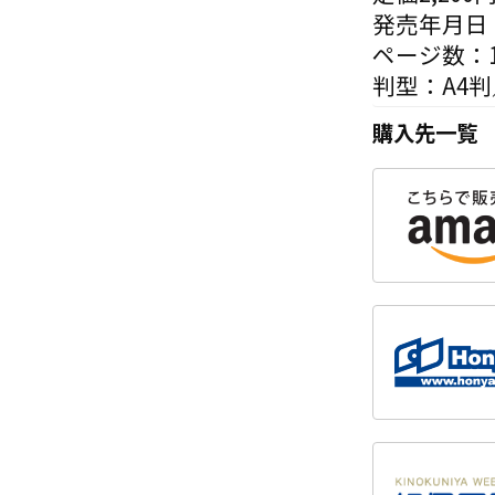
発売年月日：
ページ数：1
判型：A4
購入先一覧