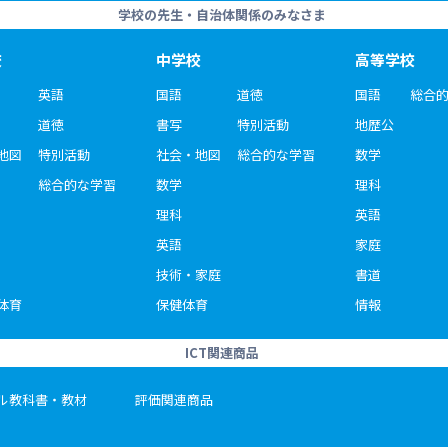
学校の先生・自治体関係のみなさま
校
中学校
高等学校
英語
国語
道徳
国語
総合
道徳
書写
特別活動
地歴公
地図
特別活動
社会・地図
総合的な学習
数学
総合的な学習
数学
理科
理科
英語
英語
家庭
技術・家庭
書道
体育
保健体育
情報
ICT関連商品
ル教科書・教材
評価関連商品