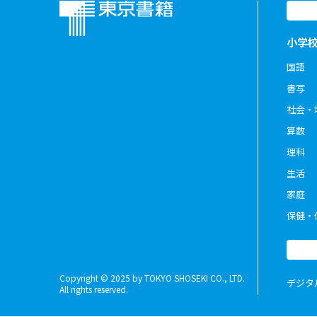
小学
国語
書写
社会・
算数
理科
生活
家庭
保健・
Copyright © 2025 by TOKYO SHOSEKI CO., LTD.
デジタ
All rights reserved.