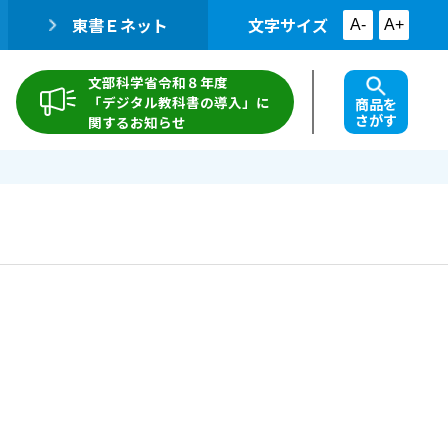
東書Ｅネット
文字サイズ
A-
A+
文部科学省令和８年度
「デジタル教科書の導入」に
商品を
さがす
関するお知らせ