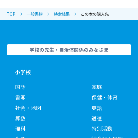
TOP
一般書籍
検索結果
この本の購入先
学校の先生・自治体関係のみなさま
小学校
国語
家庭
書写
保健・体育
社会・地図
英語
算数
道徳
理科
特別活動