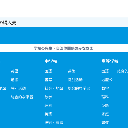
の購入先
学校の先生・自治体関係のみなさま
校
中学校
高等学校
英語
国語
道徳
国語
総合
道徳
書写
特別活動
地歴公
地図
特別活動
社会・地図
総合的な学習
数学
総合的な学習
数学
理科
理科
英語
英語
家庭
技術・家庭
書道