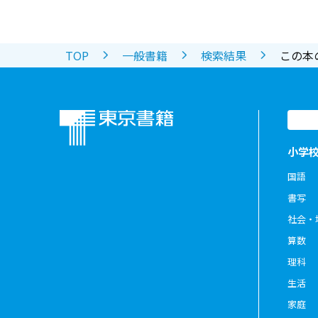
TOP
一般書籍
検索結果
この本
小学
国語
書写
社会・
算数
理科
生活
家庭