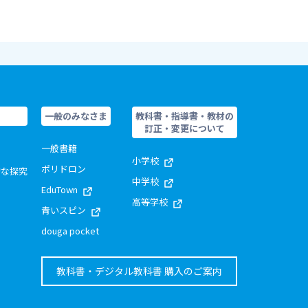
一般のみなさま
教科書・指導書・教材の
訂正・変更について
一般書籍
小学校
ポリドロン
的な探究
中学校
EduTown
高等学校
青いスピン
douga pocket
教科書・デジタル教科書 購入のご案内