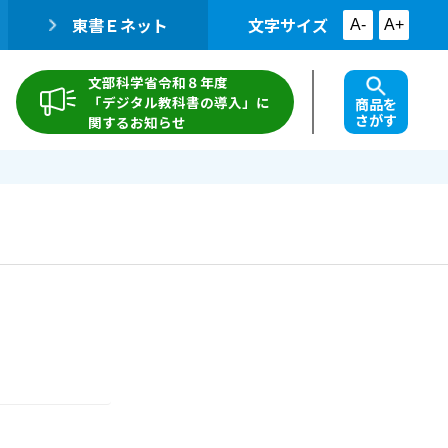
東書Ｅネット
文字サイズ
A-
A+
文部科学省令和８年度
「デジタル教科書の導入」に
商品を
さがす
関するお知らせ