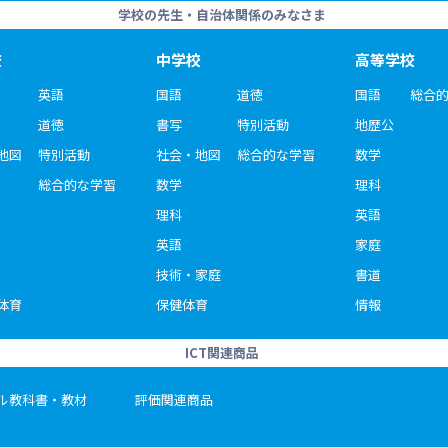
学校の先生・自治体関係のみなさま
校
中学校
高等学校
英語
国語
道徳
国語
総合
道徳
書写
特別活動
地歴公
地図
特別活動
社会・地図
総合的な学習
数学
総合的な学習
数学
理科
理科
英語
英語
家庭
技術・家庭
書道
体育
保健体育
情報
ICT関連商品
ル教科書・教材
評価関連商品