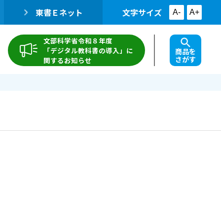
東書Ｅネット
文字サイズ
A-
A+
文部科学省令和８年度
「デジタル教科書の導入」に
商品を
さがす
関するお知らせ