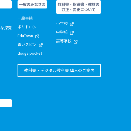
一般のみなさま
教科書・指導書・教材の
訂正・変更について
一般書籍
小学校
ポリドロン
的な探究
中学校
EduTown
高等学校
青いスピン
douga pocket
教科書・デジタル教科書 購入のご案内