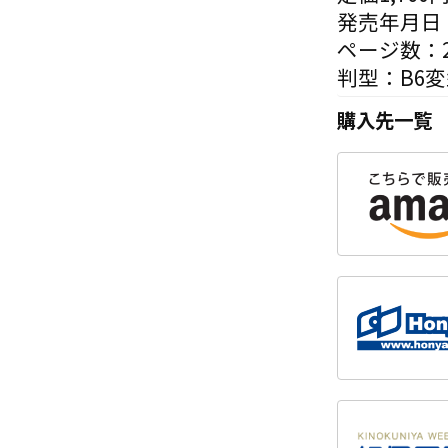
発売年月日：
ページ数：2
判型：B6
購入先一覧