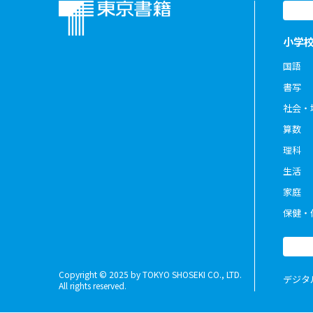
小学
国語
書写
社会・
算数
理科
生活
家庭
保健・
Copyright © 2025 by TOKYO SHOSEKI CO., LTD.
デジタ
All rights reserved.