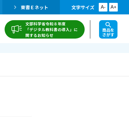
東書Ｅネット
文字サイズ
A-
A+
文部科学省令和８年度
「デジタル教科書の導入」に
商品を
さがす
関するお知らせ