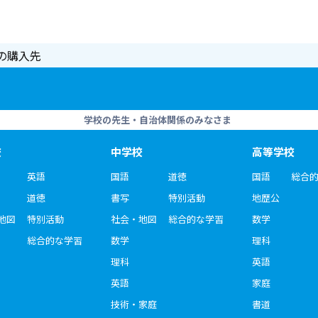
の購入先
学校の先生・自治体関係のみなさま
校
中学校
高等学校
英語
国語
道徳
国語
総合
道徳
書写
特別活動
地歴公
地図
特別活動
社会・地図
総合的な学習
数学
総合的な学習
数学
理科
理科
英語
英語
家庭
技術・家庭
書道