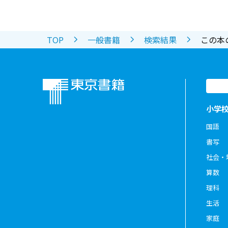
TOP
一般書籍
検索結果
この本
小学
国語
書写
社会・
算数
理科
生活
家庭