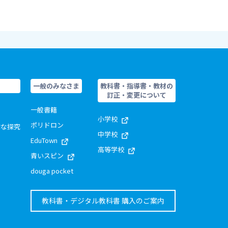
一般のみなさま
教科書・指導書・教材の
訂正・変更について
一般書籍
小学校
ポリドロン
的な探究
中学校
EduTown
高等学校
青いスピン
douga pocket
教科書・デジタル教科書 購入のご案内