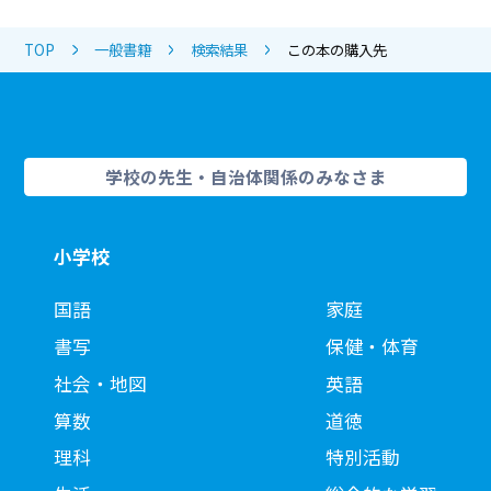
TOP
一般書籍
検索結果
この本の購入先
学校の先生・自治体関係のみなさま
小学校
国語
家庭
書写
保健・体育
社会・地図
英語
算数
道徳
理科
特別活動