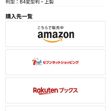
判型：B4変型判・上製
購入先一覧