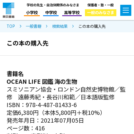
学校の先生・自治体関係のみなさま
保護者・塾・一般
小学校
中学校
高等学校
一般のみなさま
TOP
一般書籍
検索結果
この本の購入先
この本の購入先
書籍名
OCEAN LIFE 図鑑 海の生物
スミソニアン協会・ロンドン自然史博物館／監
修 遠藤秀紀・長谷川和範／日本語版監修
ISBN：978-4-487-81433-6
定価6,380円（本体5,800円＋税10%）
発売年月日：2021年07月05日
ページ数：416