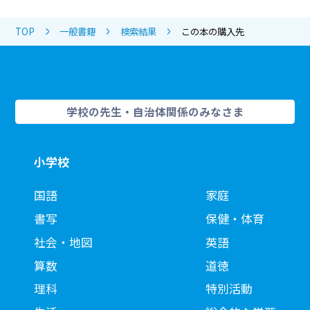
TOP
一般書籍
検索結果
この本の購入先
学校の先生・自治体関係のみなさま
小学校
国語
家庭
書写
保健・体育
社会・地図
英語
算数
道徳
理科
特別活動