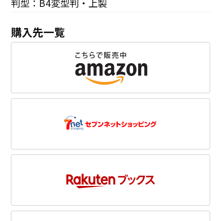
判型：B4変型判・上製
購入先一覧