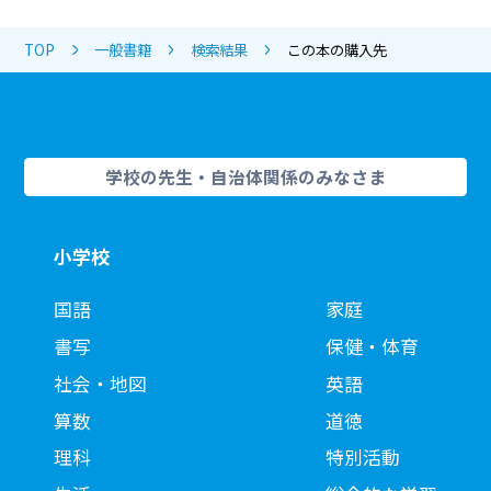
TOP
一般書籍
検索結果
この本の購入先
学校の先生・自治体関係のみなさま
小学校
国語
家庭
書写
保健・体育
社会・地図
英語
算数
道徳
理科
特別活動