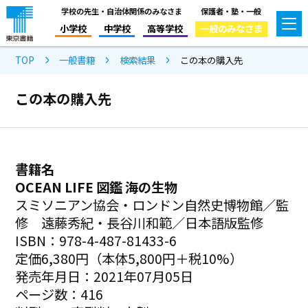
学校の先生・自治体関係のみなさま
保護者・塾・一般
小学校
中学校
高等学校
一般のみなさま
TOP
一般書籍
検索結果
この本の購入先
この本の購入先
書籍名
OCEAN LIFE 図鑑 海の生物
スミソニアン協会・ロンドン自然史博物館／監
修 遠藤秀紀・長谷川和範／日本語版監修
ISBN：978-4-487-81433-6
定価6,380円（本体5,800円＋税10%）
発売年月日：2021年07月05日
ページ数：416