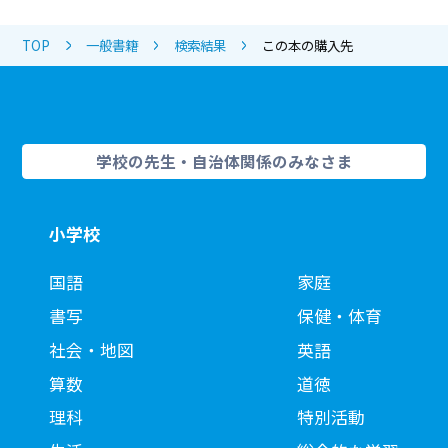
TOP
一般書籍
検索結果
この本の購入先
学校の先生・自治体関係のみなさま
小学校
国語
家庭
書写
保健・体育
社会・地図
英語
算数
道徳
理科
特別活動